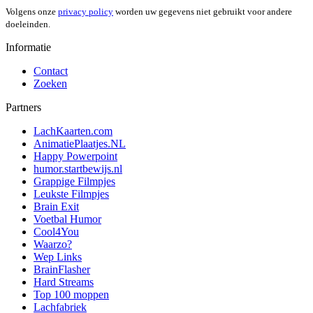
Volgens onze
privacy policy
worden uw gegevens niet gebruikt voor andere
doeleinden.
Informatie
Contact
Zoeken
Partners
LachKaarten.com
AnimatiePlaatjes.NL
Happy Powerpoint
humor.startbewijs.nl
Grappige Filmpjes
Leukste Filmpjes
Brain Exit
Voetbal Humor
Cool4You
Waarzo?
Wep Links
BrainFlasher
Hard Streams
Top 100 moppen
Lachfabriek