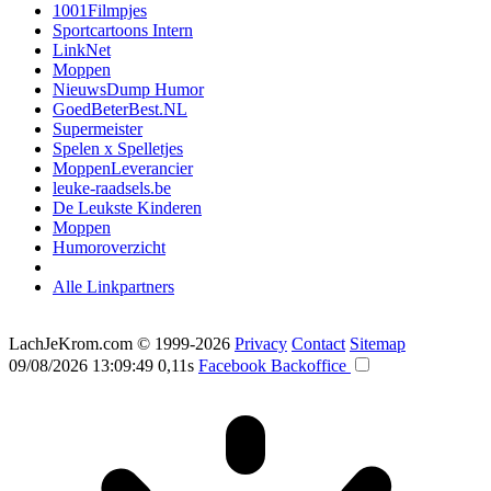
1001Filmpjes
Sportcartoons Intern
LinkNet
Moppen
NieuwsDump Humor
GoedBeterBest.NL
Supermeister
Spelen x Spelletjes
MoppenLeverancier
leuke-raadsels.be
De Leukste Kinderen
Moppen
Humoroverzicht
Alle Linkpartners
LachJeKrom.com
© 1999-2026
Privacy
Contact
Sitemap
09/08/2026 13:09:49
0,11s
Facebook
Backoffice