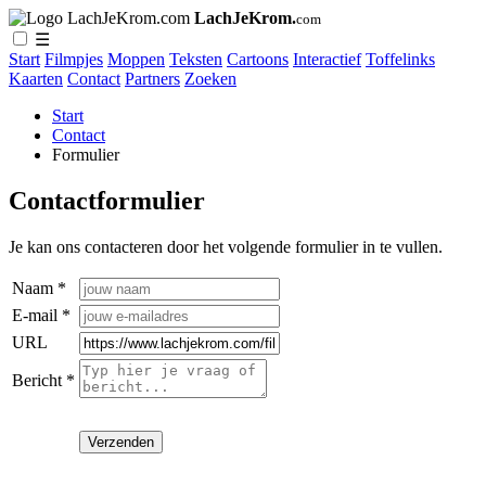
LachJeKrom.
com
☰
Start
Filmpjes
Moppen
Teksten
Cartoons
Interactief
Toffelinks
Kaarten
Contact
Partners
Zoeken
Start
Contact
Formulier
Contactformulier
Je kan ons contacteren door het volgende formulier in te vullen.
Naam *
E-mail *
URL
Bericht *
Verzenden