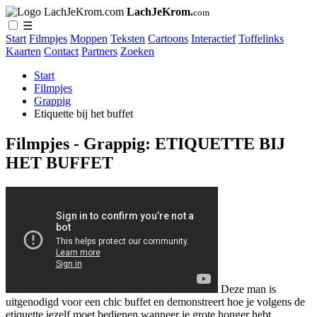
LachJeKrom.
com
☰
Start
Filmpjes
Moppen
Teksten
Cartoons
Interactief
Toffelinks
Kaarten
Contact
Partners
Zoeken
Start
Filmpjes
Grappig
Etiquette bij het buffet
Filmpjes - Grappig: ETIQUETTE BIJ
HET BUFFET
Deze man is
uitgenodigd voor een chic buffet en demonstreert hoe je volgens de
etiquette jezelf moet bedienen wanneer je grote honger hebt.