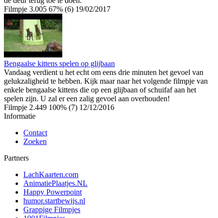
de deur terug toe te doen.
Filmpje
3.005
67% (6)
19/02/2017
Bengaalse kittens spelen op glijbaan
Vandaag verdient u het echt om eens drie minuten het gevoel van
gelukzaligheid te hebben. Kijk maar naar het volgende filmpje van
enkele bengaalse kittens die op een glijbaan of schuifaf aan het
spelen zijn. U zal er een zalig gevoel aan overhouden!
Filmpje
2.449
100% (7)
12/12/2016
Informatie
Contact
Zoeken
Partners
LachKaarten.com
AnimatiePlaatjes.NL
Happy Powerpoint
humor.startbewijs.nl
Grappige Filmpjes