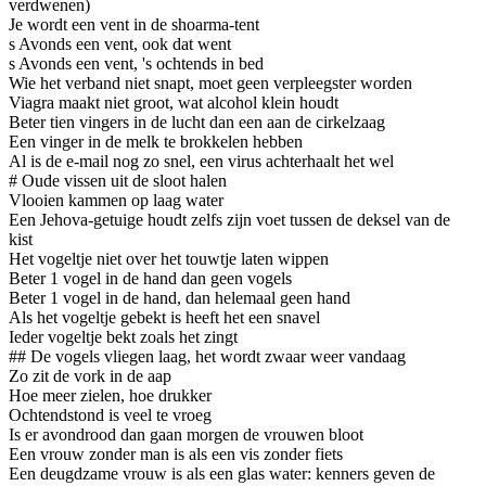
verdwenen)
Je wordt een vent in de shoarma-tent
s Avonds een vent, ook dat went
s Avonds een vent, 's ochtends in bed
Wie het verband niet snapt, moet geen verpleegster worden
Viagra maakt niet groot, wat alcohol klein houdt
Beter tien vingers in de lucht dan een aan de cirkelzaag
Een vinger in de melk te brokkelen hebben
Al is de e-mail nog zo snel, een virus achterhaalt het wel
# Oude vissen uit de sloot halen
Vlooien kammen op laag water
Een Jehova-getuige houdt zelfs zijn voet tussen de deksel van de
kist
Het vogeltje niet over het touwtje laten wippen
Beter 1 vogel in de hand dan geen vogels
Beter 1 vogel in de hand, dan helemaal geen hand
Als het vogeltje gebekt is heeft het een snavel
Ieder vogeltje bekt zoals het zingt
## De vogels vliegen laag, het wordt zwaar weer vandaag
Zo zit de vork in de aap
Hoe meer zielen, hoe drukker
Ochtendstond is veel te vroeg
Is er avondrood dan gaan morgen de vrouwen bloot
Een vrouw zonder man is als een vis zonder fiets
Een deugdzame vrouw is als een glas water: kenners geven de