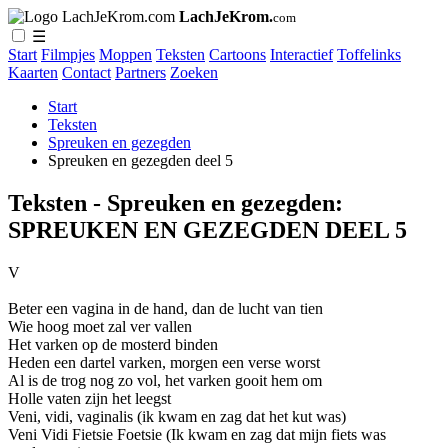
LachJeKrom.
com
☰
Start
Filmpjes
Moppen
Teksten
Cartoons
Interactief
Toffelinks
Kaarten
Contact
Partners
Zoeken
Start
Teksten
Spreuken en gezegden
Spreuken en gezegden deel 5
Teksten - Spreuken en gezegden:
SPREUKEN EN GEZEGDEN DEEL 5
V
Beter een vagina in de hand, dan de lucht van tien
Wie hoog moet zal ver vallen
Het varken op de mosterd binden
Heden een dartel varken, morgen een verse worst
Al is de trog nog zo vol, het varken gooit hem om
Holle vaten zijn het leegst
Veni, vidi, vaginalis (ik kwam en zag dat het kut was)
Veni Vidi Fietsie Foetsie (Ik kwam en zag dat mijn fiets was