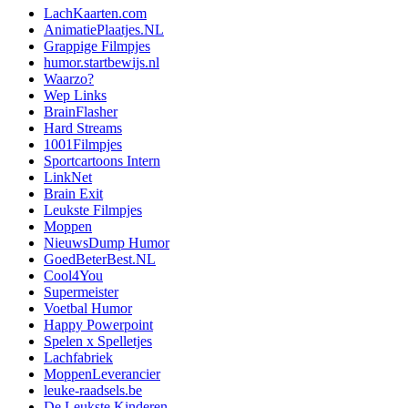
LachKaarten.com
AnimatiePlaatjes.NL
Grappige Filmpjes
humor.startbewijs.nl
Waarzo?
Wep Links
BrainFlasher
Hard Streams
1001Filmpjes
Sportcartoons Intern
LinkNet
Brain Exit
Leukste Filmpjes
Moppen
NieuwsDump Humor
GoedBeterBest.NL
Cool4You
Supermeister
Voetbal Humor
Happy Powerpoint
Spelen x Spelletjes
Lachfabriek
MoppenLeverancier
leuke-raadsels.be
De Leukste Kinderen