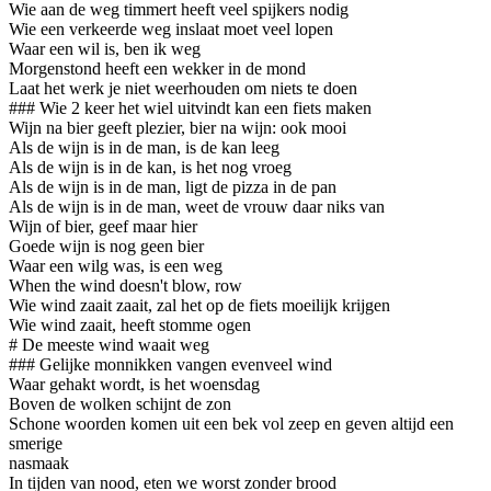
Wie aan de weg timmert heeft veel spijkers nodig
Wie een verkeerde weg inslaat moet veel lopen
Waar een wil is, ben ik weg
Morgenstond heeft een wekker in de mond
Laat het werk je niet weerhouden om niets te doen
### Wie 2 keer het wiel uitvindt kan een fiets maken
Wijn na bier geeft plezier, bier na wijn: ook mooi
Als de wijn is in de man, is de kan leeg
Als de wijn is in de kan, is het nog vroeg
Als de wijn is in de man, ligt de pizza in de pan
Als de wijn is in de man, weet de vrouw daar niks van
Wijn of bier, geef maar hier
Goede wijn is nog geen bier
Waar een wilg was, is een weg
When the wind doesn't blow, row
Wie wind zaait zaait, zal het op de fiets moeilijk krijgen
Wie wind zaait, heeft stomme ogen
# De meeste wind waait weg
### Gelijke monnikken vangen evenveel wind
Waar gehakt wordt, is het woensdag
Boven de wolken schijnt de zon
Schone woorden komen uit een bek vol zeep en geven altijd een
smerige
nasmaak
In tijden van nood, eten we worst zonder brood