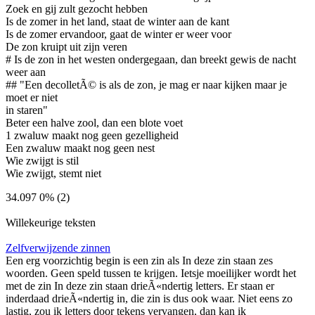
Zoek en gij zult gezocht hebben
Is de zomer in het land, staat de winter aan de kant
Is de zomer ervandoor, gaat de winter er weer voor
De zon kruipt uit zijn veren
# Is de zon in het westen ondergegaan, dan breekt gewis de nacht
weer aan
## "Een decolletÃ© is als de zon, je mag er naar kijken maar je
moet er niet
in staren"
Beter een halve zool, dan een blote voet
1 zwaluw maakt nog geen gezelligheid
Een zwaluw maakt nog geen nest
Wie zwijgt is stil
Wie zwijgt, stemt niet
34.097
0% (2)
Willekeurige teksten
Zelfverwijzende zinnen
Een erg voorzichtig begin is een zin als In deze zin staan zes
woorden. Geen speld tussen te krijgen. Ietsje moeilijker wordt het
met de zin In deze zin staan drieÃ«ndertig letters. Er staan er
inderdaad drieÃ«ndertig in, die zin is dus ook waar. Niet eens zo
lastig, zou ik letters door tekens vervangen, dan kan ik