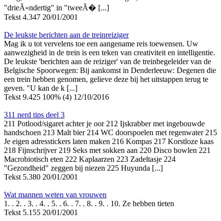
"drieÃ«ndertig" in "tweeÃ� [...]
Tekst
4.347
20/01/2001
De leukste berichten aan de treinreiziger
Mag ik u tot vervelens toe een aangename reis toewensen. Uw
aanwezigheid in de trein is een teken van creativiteit en intelligentie.
De leukste 'berichten aan de reiziger' van de treinbegeleider van de
Belgische Spoorwegen: Bij aankomst in Denderleeuw: Degenen die
een trein hebben genomen, gelieve deze bij het uitstappen terug te
geven. "U kan de k [...]
Tekst
9.425
100% (4)
12/10/2016
311 nerd tips deel 3
211 Potlood/sigaret achter je oor 212 Ijskrabber met ingebouwde
handschoen 213 Malt bier 214 WC doorspoelen met regenwater 215
Je eigen adresstickers laten maken 216 Kompas 217 Korstloze kaas
218 Fijnschrijver 219 Seks met sokken aan 220 Disco bowlen 221
Macrobiotisch eten 222 Kaplaarzen 223 Zadeltasje 224
"Gezondheid" zeggen bij niezen 225 Huyunda [...]
Tekst
5.380
20/01/2001
Wat mannen weten van vrouwen
1. . 2. . 3. . 4. . 5. . 6. . 7. . 8. . 9. . 10. Ze hebben tieten
Tekst
5.155
20/01/2001