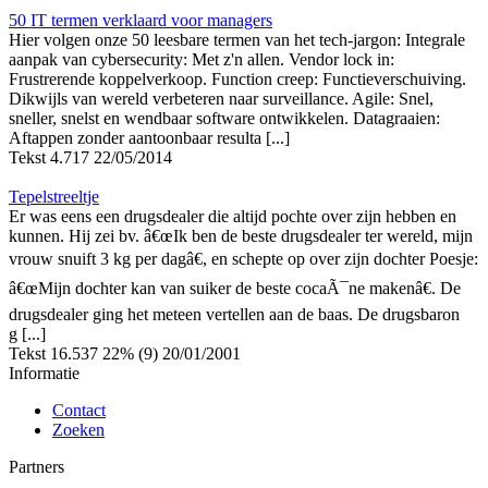
50 IT termen verklaard voor managers
Hier volgen onze 50 leesbare termen van het tech-jargon: Integrale
aanpak van cybersecurity: Met z'n allen. Vendor lock in:
Frustrerende koppelverkoop. Function creep: Functieverschuiving.
Dikwijls van wereld verbeteren naar surveillance. Agile: Snel,
sneller, snelst en wendbaar software ontwikkelen. Datagraaien:
Aftappen zonder aantoonbaar resulta [...]
Tekst
4.717
22/05/2014
Tepelstreeltje
Er was eens een drugsdealer die altijd pochte over zijn hebben en
kunnen. Hij zei bv. â€œIk ben de beste drugsdealer ter wereld, mijn
vrouw snuift 3 kg per dagâ€, en schepte op over zijn dochter Poesje:
â€œMijn dochter kan van suiker de beste cocaÃ¯ne makenâ€. De
drugsdealer ging het meteen vertellen aan de baas. De drugsbaron
g [...]
Tekst
16.537
22% (9)
20/01/2001
Informatie
Contact
Zoeken
Partners