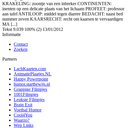
KRAKELING: zoontje van een inbreker CONTINENTEN:
inenten op een delicate plaats van het lichaam PROFEET: professor
aan tafel ANTILOOP: middel tegen diarree BEDACHT: naast bed
nummer zeven KAARSRECHT: recht om kaarsen te vervaardigen
MA [...]
Tekst
9.039
100% (2)
13/01/2012
Informatie
Contact
Zoeken
Partners
LachKaarten.com
AnimatiePlaatjes.NL
Happy Powerpoint
humor.startbewijs.nl
Grappige Filmpjes
1001Filmpjes
Leukste Filmpjes
Brain Exit
Voetbal Humor
Cool4You
Waarzo?
Wep Links