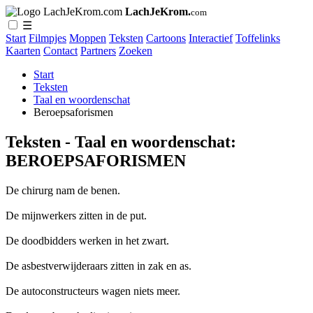
LachJeKrom.
com
☰
Start
Filmpjes
Moppen
Teksten
Cartoons
Interactief
Toffelinks
Kaarten
Contact
Partners
Zoeken
Start
Teksten
Taal en woordenschat
Beroepsaforismen
Teksten - Taal en woordenschat:
BEROEPSAFORISMEN
De chirurg nam de benen.
De mijnwerkers zitten in de put.
De doodbidders werken in het zwart.
De asbestverwijderaars zitten in zak en as.
De autoconstructeurs wagen niets meer.