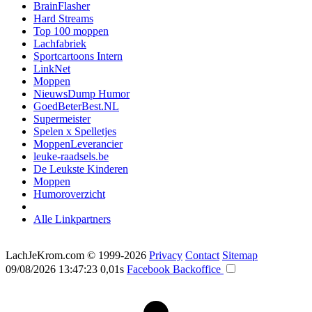
BrainFlasher
Hard Streams
Top 100 moppen
Lachfabriek
Sportcartoons Intern
LinkNet
Moppen
NieuwsDump Humor
GoedBeterBest.NL
Supermeister
Spelen x Spelletjes
MoppenLeverancier
leuke-raadsels.be
De Leukste Kinderen
Moppen
Humoroverzicht
Alle Linkpartners
LachJeKrom.com
© 1999-2026
Privacy
Contact
Sitemap
09/08/2026 13:47:23
0,01s
Facebook
Backoffice