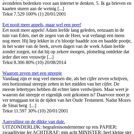
avondeten bedenken voor aan internet te denken. 5. Ik ga brieven en
kaarten sturen aan de weinig [...]
Tekst
7.529
100% (1)
20/01/2001
Eet nooit meer appels, maar wel een peer!
Eet nooit meer appels! Adam leefde lang geleden, eenzaam in de
tuin van Eden, met de zegen van de Heer, wat verlangt een mens
nog meer. Hij liep lekker in z'n blootje baadde zon en baadde pootje,
in het water van de beek, zeven dagen van de week Adam leefde
zonder zorgen, tot dat hij op zekere morgen, plotseling ontdekte dat
ieder dier een vrouwtje [...]
Tekst
8.306
80% (10)
20/08/2014
Waarom zeven met een streepje
Vandaag zijn er nog veel mensen die, als het cijfer zeven schrijven,
een horizontaal streepje zetten in het midden van het cijfer. De
meeste lettertypes hebben dit echter laten verdwijnen. Maar weet je
waarom dat streepje er eigenlijk ooit gekomen is? Daarvoor moet je
ver teruggaan tot in de tijden van het Oude Testament. Nadat Mozes
de Sinai berg [...]
Tekst
11.597
30% (10)
20/01/2001
Aanvulling op de dikke van dale.
UITZONDERLIJK: begrafenisondernemer op reis PAPIER:
zwaarlijvige Ier ACHTERAF: min acht MINISTER: heel kleine ster