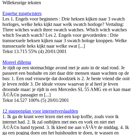
Willekeurige teksten
Engelse tongtwisters
Les 1. Engels voor beginners : Drie heksen kijken naar 3 swatch
horloges, welke heks kijkt naar welk swatch horloge? Vertaling:
Three witches watch three swatch watches. Which witch watches
which Swatch watch? Les 2. Engels voor gevorderden : Drie
transsexuele heksen kijken naar 3 swatch hologe knoppen. Welke
transsexuele heks kijkt naar welke swat [...]
Tekst
13.715
55% (4)
20/01/2001
Moreel dillema
Je rijdt op een stormachtige avond met je auto in de stad rond. Je
passeert een bushalte en ziet daar drie mensen staan wachten op de
bus: 1. Een oud vrouwtje dat doodziek is 2. Je beste vriend die ooit
je leven redde 3. De ideale vrouw waarvan je al heel je leven
droomde maar: je rijdt in een Mercedes SL 55 AMG en er kan maar
Ã©Ã©n passagier m [...]
Tekst
14.527
100% (5)
20/01/2001
12 stappenplan voor internetverslaafden
1. Ik ga de krant weer lezen met een kop koffie, zoals voor ik
internet had. 2. Ik zal ontbijten met mes en vork en niet met
Ã©Ã©n hand typend. 3. Ik kleed me aan vÃ³Ã³r de middag. 4. Ik
ga een poging doen om het huishouden te doen, te wassen en